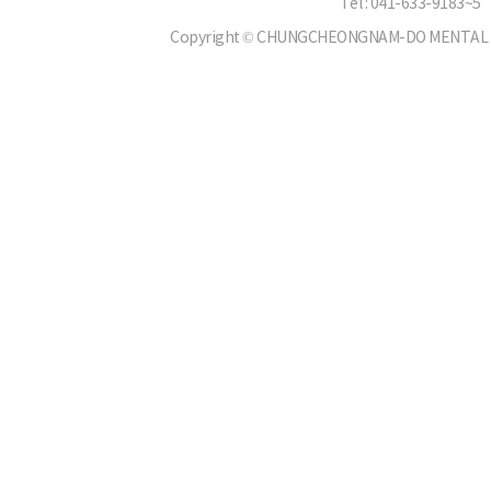
Tel : 041-633-9183~5
Copyright © CHUNGCHEONGNAM-DO MENTAL HEA