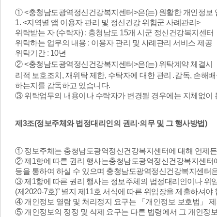
①
<충청남도광역정신건강복지센터>
은(는) 원활한 개인정보
1. <지역별 앱 이용자 관리 및 정신건강 위험군 사례관리>
위탁받는 자 (수탁자) : 충청남도 15개 시군 정신건강복지센터
위탁하는 업무의 내용 : 이용자 관리 및 사례관리 서비스 제공
위탁기간 : 10년
②
<충청남도광역정신건강복지센터>
은(는) 위탁계약 체결시
리적 보호조치, 재위탁 제한, 수탁자에 대한 관리․감독, 손해
하는지를 감독하고 있습니다.
③ 위탁업무의 내용이나 수탁자가 변경될 경우에는 지체없이 
제3조(정보주체와 법정대리인의 권리·의무 및 그 행사방법)
① 정보주체는 충청남도광역정신건강복지센터에 대해 언제든지 
② 제1항에 따른 권리 행사는충청남도광역정신건강복지센터에 대
등을 통하여 하실 수 있으며 충청남도광역정신건강복지센터은(
③ 제1항에 따른 권리 행사는 정보주체의 법정대리인이나 위임을
(제2020-7호)” 별지 제11호 서식에 따른 위임장을 제출하셔야
④ 개인정보 열람 및 처리정지 요구는 「개인정보 보호법」 제35
⑤ 개인정보의 정정 및 삭제 요구는 다른 법령에서 그 개인정보